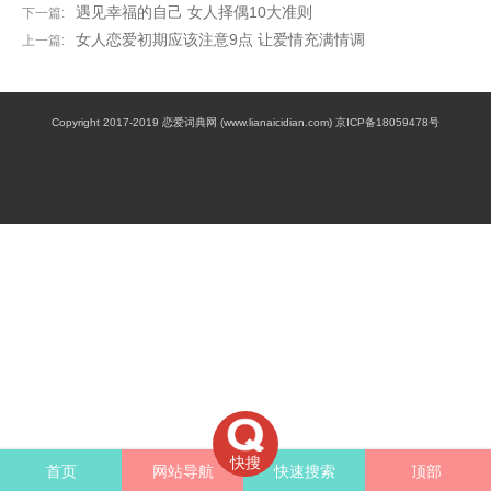
遇见幸福的自己 女人择偶10大准则
下一篇:
女人恋爱初期应该注意9点 让爱情充满情调
上一篇:
Copyright 2017-2019 恋爱词典网 (www.lianaicidian.com) 京ICP备18059478号
快搜
首页
网站导航
快速搜索
顶部