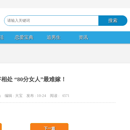
活
恋爱宝典
追男生
资讯
相处 “80分女人”最难嫁！
编辑 : 大宝
发布 : 10-24
阅读 :
6571
典
下一篇