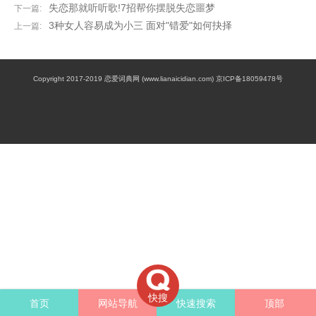
失恋那就听听歌!7招帮你摆脱失恋噩梦
下一篇:
3种女人容易成为小三 面对"错爱"如何抉择
上一篇:
Copyright 2017-2019 恋爱词典网 (www.lianaicidian.com) 京ICP备18059478号
快搜
首页
网站导航
快速搜索
顶部