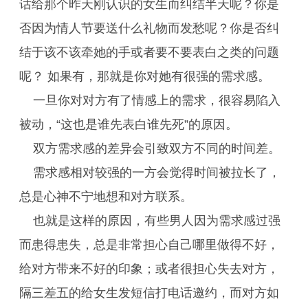
话给那个昨天刚认识的女生而纠结半天呢？你是
否因为情人节要送什么礼物而发愁呢？你是否纠
结于该不该牵她的手或者要不要表白之类的问题
呢？ 如果有，那就是你对她有很强的需求感。
一旦你对对方有了情感上的需求，很容易陷入
被动，“这也是谁先表白谁先死”的原因。
双方需求感的差异会引致双方不同的时间差。
需求感相对较强的一方会觉得时间被拉长了，
总是心神不宁地想和对方联系。
也就是这样的原因，有些男人因为需求感过强
而患得患失，总是非常担心自己哪里做得不好，
给对方带来不好的印象；或者很担心失去对方，
隔三差五的给女生发短信打电话邀约，而对方如