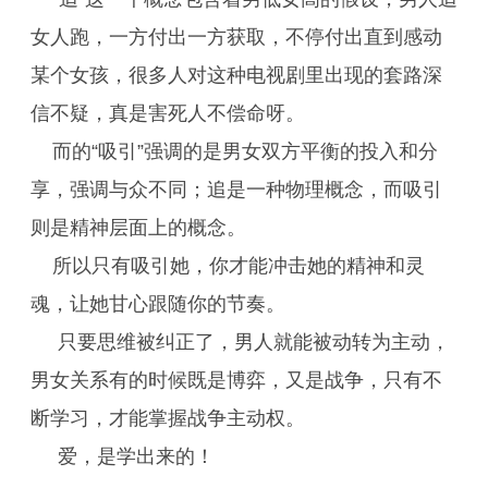
女人跑，一方付出一方获取，不停付出直到感动
某个女孩，很多人对这种电视剧里出现的套路深
信不疑，真是害死人不偿命呀。
而的“吸引”强调的是男女双方平衡的投入和分
享，强调与众不同；追是一种物理概念，而吸引
则是精神层面上的概念。
所以只有吸引她，你才能冲击她的精神和灵
魂，让她甘心跟随你的节奏。
只要思维被纠正了，男人就能被动转为主动，
男女关系有的时候既是博弈，又是战争，只有不
断学习，才能掌握战争主动权。
爱，是学出来的！