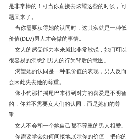
是非常棒的！可当你直接去炫耀这些的时候，问
题又来了。
当你需要获得她的认同时，这其实就是一种低
价值(DLV)男人才会做的事情。
女人的感受能力本来就比非常敏锐，她们可以
很容易的洞悉到男人的行为背后的意图。
渴望她的认同是一种低价值的表现，男人反而
会因此失去她的尊重。
像小狗那样摇尾巴来得到对方的喜爱是不明智
的，你并不需要女人们的认同，而是她们的尊
重。
女人不会和一个她自己都不尊重的男人相爱。
你需要学会如何间接地展示你的价值，把你的